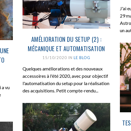
J'ai 
29 ma
Astro
un aut
AMÉLIORATION DU SETUP (2) :
MÉCANIQUE ET AUTOMATISATION
 UNE
15/10/2020 IN
LE BLOG
TO
Quelques améliorations et des nouveaux
accessoires à l'été 2020, avec pour objectif
l'automatisation du setup pour la réalisation
 a vu
des acquisitions. Petit compte-rendu...
e
TES