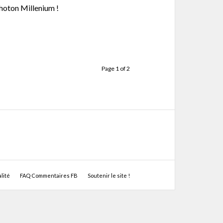
hoton Millenium !
Page 1 of 2
lité
FAQ Commentaires FB
Soutenir le site !