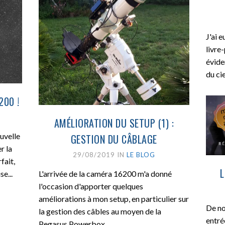
J'ai e
livre-
évide
du cie
200 !
AMÉLIORATION DU SETUP (1) :
uvelle
GESTION DU CÂBLAGE
r la
29/08/2019 IN
LE BLOG
fait,
L
L'arrivée de la caméra 16200 m'a donné
e...
l'occasion d'apporter quelques
améliorations à mon setup, en particulier sur
De no
la gestion des câbles au moyen de la
entré
Pegasus Powerbox.