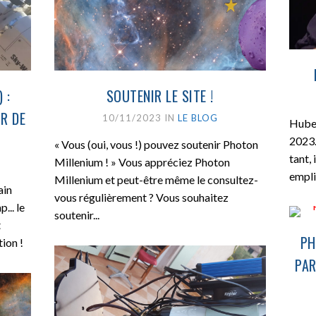
 :
SOUTENIR LE SITE !
R DE
10/11/2023 IN
LE BLOG
Huber
2023. 
« Vous (oui, vous !) pouvez soutenir Photon
tant, 
Millenium ! » Vous appréciez Photon
empli
Millenium et peut-être même le consultez-
ain
vous régulièrement ? Vous souhaitez
... le
soutenir...
t
PH
ion !
PAR